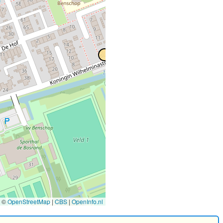
©
OpenStreetMap
|
CBS
|
OpenInfo.nl