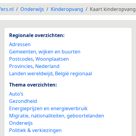
fers.nl
Onderwijs
Kinderopvang
Kaart kinderopvang
Regionale overzichten:
Adressen
Gemeenten, wijken en buurten
Postcodes
,
Woonplaatsen
Provincies
,
Nederland
Landen wereldwijd
,
België regionaal
Thema overzichten:
Auto’s
Gezondheid
Energieprijzen en energieverbruik
Migratie, nationaliteiten, geboortelanden
Onderwijs
Politiek & verkiezingen