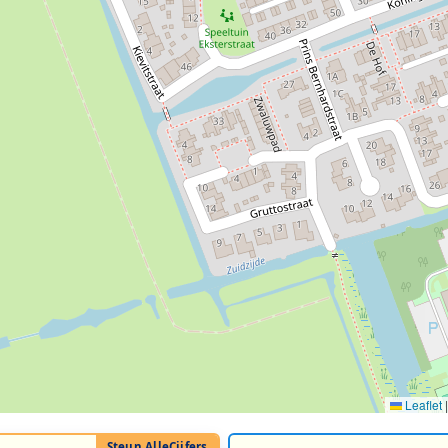
Leaflet
|