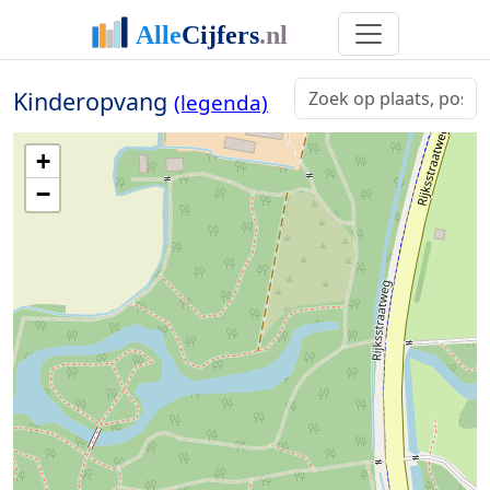
Kinderopvang
(legenda)
+
−