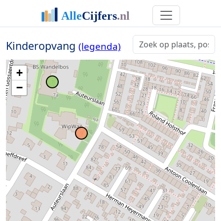
Kinderopvang
(legenda)
+
−