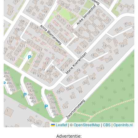
Leaflet
|
©
OpenStreetMap
|
CBS
|
OpenInfo.nl
Advertentie: