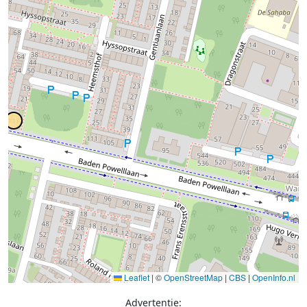
Leaflet
|
©
OpenStreetMap
|
CBS
|
OpenInfo.nl
Advertentie: