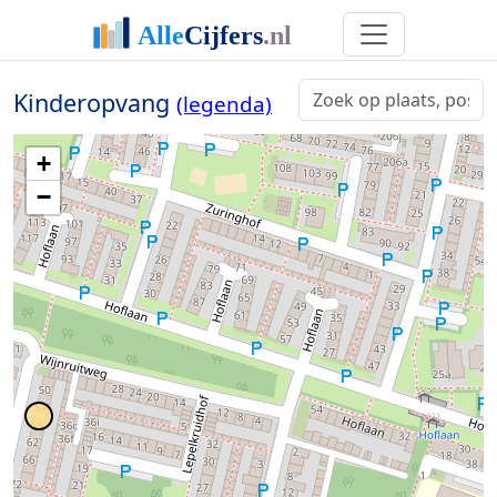
Kinderopvang
(legenda)
+
−