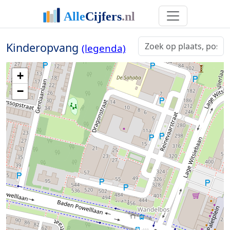
Kinderopvang
(legenda)
+
−