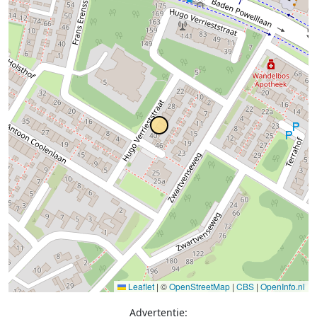
Leaflet
|
©
OpenStreetMap
|
CBS
|
OpenInfo.nl
Advertentie: