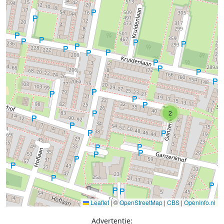
2
Leaflet
|
©
OpenStreetMap
|
CBS
|
OpenInfo.nl
Advertentie: