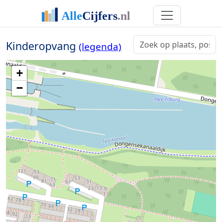
Kinderopvang
(legenda)
+
−