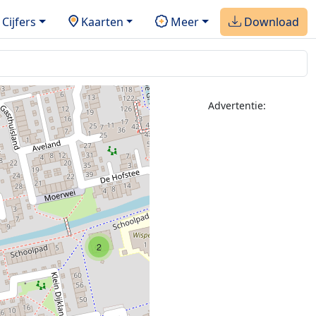
Cijfers
Kaarten
Meer
Download
Advertentie:
2
2