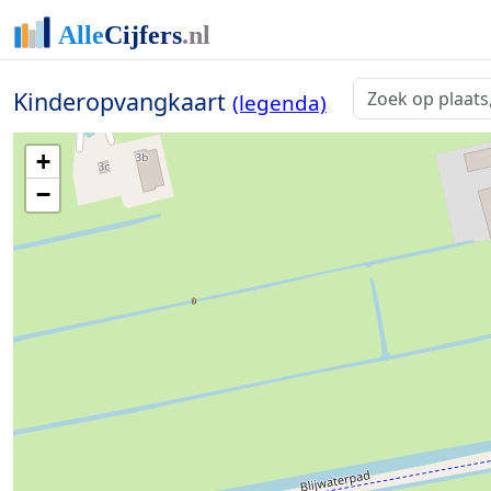
Kinderopvangkaart
(legenda)
+
−