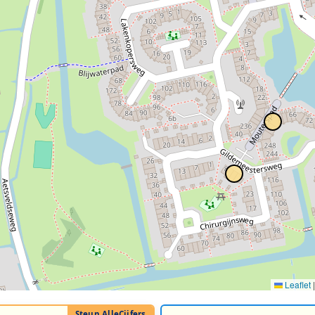
Leaflet
|