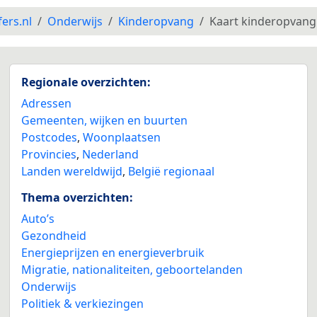
fers.nl
Onderwijs
Kinderopvang
Kaart kinderopvang
Regionale overzichten:
Adressen
Gemeenten, wijken en buurten
Postcodes
,
Woonplaatsen
Provincies
,
Nederland
Landen wereldwijd
,
België regionaal
Thema overzichten:
Auto’s
Gezondheid
Energieprijzen en energieverbruik
Migratie, nationaliteiten, geboortelanden
Onderwijs
Politiek & verkiezingen