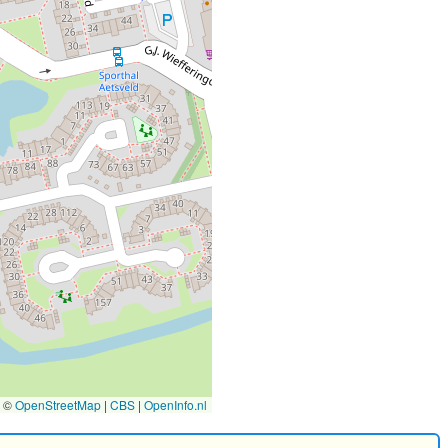
©
OpenStreetMap
|
CBS
|
OpenInfo.nl