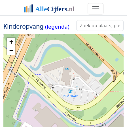
Kinderopvang
(legenda)
+
−