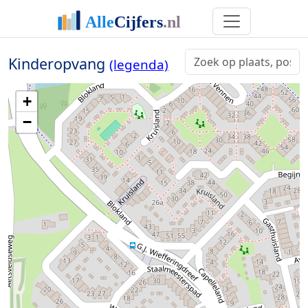
Kinderopvang
(legenda)
+
−