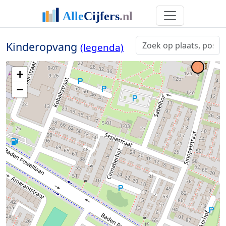
Kinderopvang
(legenda)
+
−