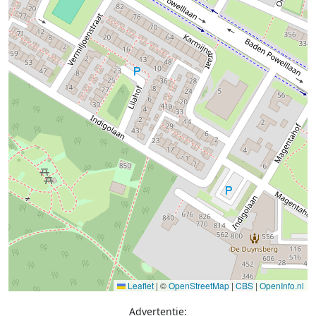
Leaflet
|
©
OpenStreetMap
|
CBS
|
OpenInfo.nl
Advertentie: