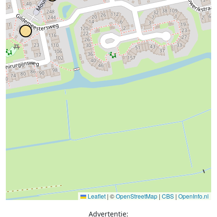
Leaflet
|
©
OpenStreetMap
|
CBS
|
OpenInfo.nl
Advertentie: