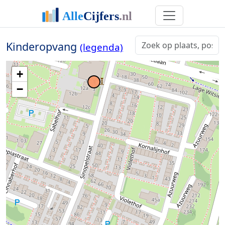
Kinderopvang
(legenda)
+
−