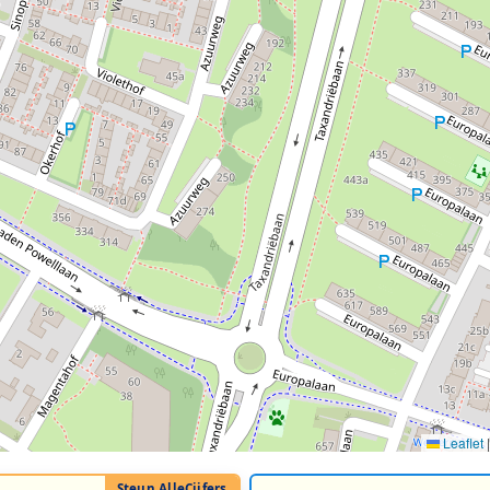
Leaflet
|