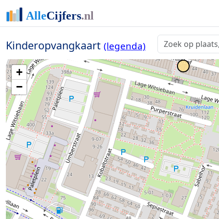
Kinderopvangkaart
(legenda)
+
−