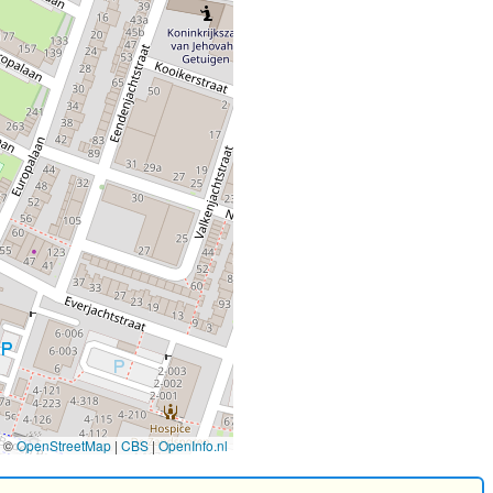
©
OpenStreetMap
|
CBS
|
OpenInfo.nl