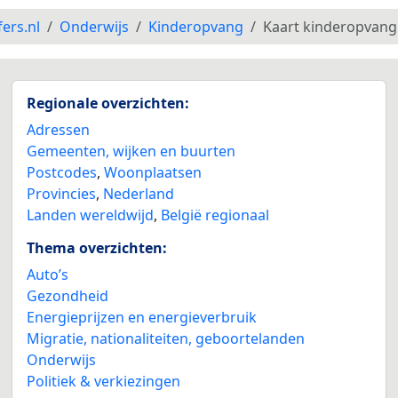
fers.nl
Onderwijs
Kinderopvang
Kaart kinderopvang
Regionale overzichten:
Adressen
Gemeenten, wijken en buurten
Postcodes
,
Woonplaatsen
Provincies
,
Nederland
Landen wereldwijd
,
België regionaal
Thema overzichten:
Auto’s
Gezondheid
Energieprijzen en energieverbruik
Migratie, nationaliteiten, geboortelanden
Onderwijs
Politiek & verkiezingen