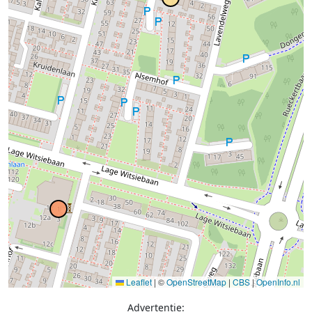
Leaflet
|
©
OpenStreetMap
|
CBS
|
OpenInfo.nl
Advertentie: