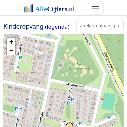
Kinderopvang
(legenda)
+
−