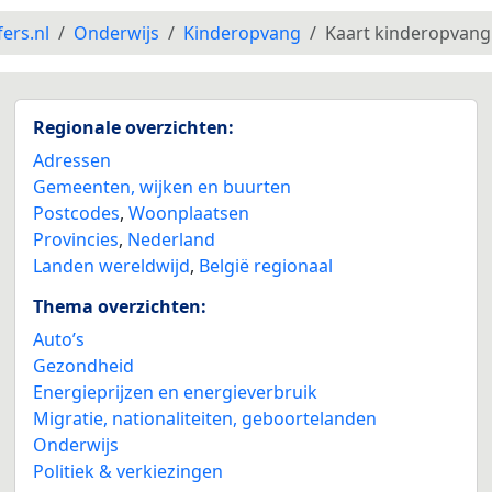
fers.nl
Onderwijs
Kinderopvang
Kaart kinderopvang
Regionale overzichten:
Adressen
Gemeenten, wijken en buurten
Postcodes
,
Woonplaatsen
Provincies
,
Nederland
Landen wereldwijd
,
België regionaal
Thema overzichten:
Auto’s
Gezondheid
Energieprijzen en energieverbruik
Migratie, nationaliteiten, geboortelanden
Onderwijs
Politiek & verkiezingen