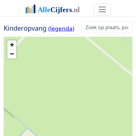
Kinderopvang
(legenda)
+
−