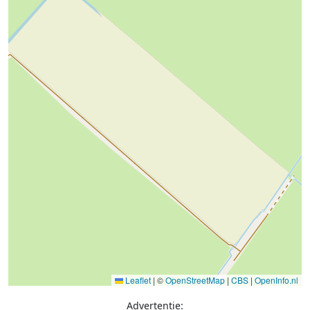
Leaflet
|
©
OpenStreetMap
|
CBS
|
OpenInfo.nl
Advertentie: