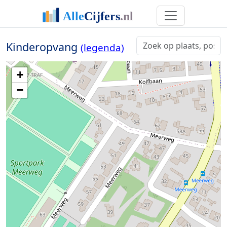
Kinderopvang
(legenda)
+
−