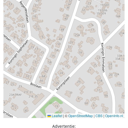
Leaflet
|
©
OpenStreetMap
|
CBS
|
OpenInfo.nl
Advertentie: