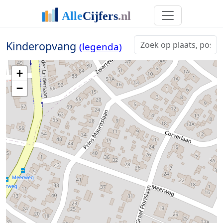
Kinderopvang
(legenda)
+
−