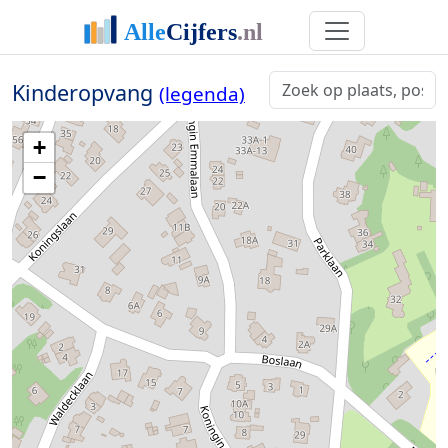
Kinderopvang
(legenda)
+
−