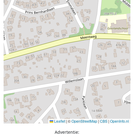
Leaflet
|
©
OpenStreetMap
|
CBS
|
OpenInfo.nl
Advertentie: