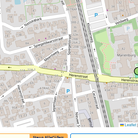
Leaflet
|