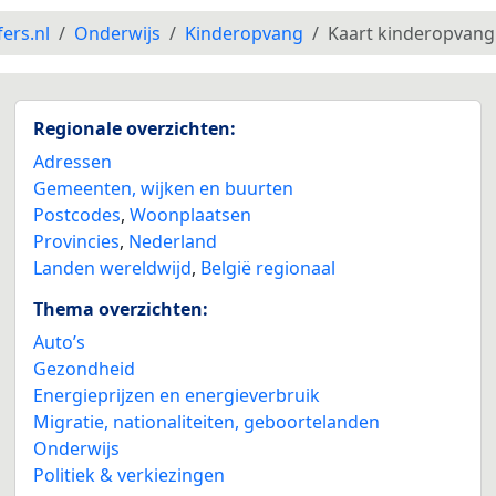
fers.nl
Onderwijs
Kinderopvang
Kaart kinderopvang
Regionale overzichten:
Adressen
Gemeenten, wijken en buurten
Postcodes
,
Woonplaatsen
Provincies
,
Nederland
Landen wereldwijd
,
België regionaal
Thema overzichten:
Auto’s
Gezondheid
Energieprijzen en energieverbruik
Migratie, nationaliteiten, geboortelanden
Onderwijs
Politiek & verkiezingen