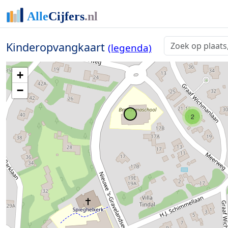
Kinderopvangkaart
(legenda)
+
−
2