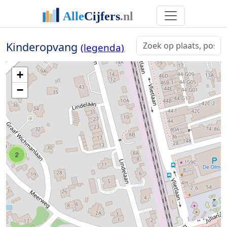
Kinderopvang
(legenda)
+
−
2