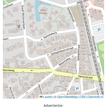
Leaflet
|
©
OpenStreetMap
|
CBS
|
OpenInfo.nl
Advertentie: