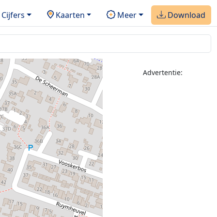
Cijfers
Kaarten
Meer
Download
Advertentie: