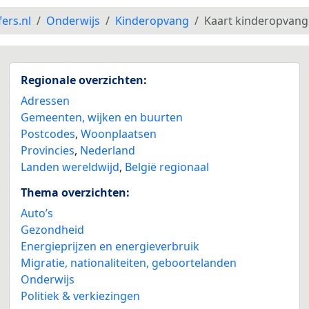
fers.nl
Onderwijs
Kinderopvang
Kaart kinderopvang
Regionale overzichten:
Adressen
Gemeenten, wijken en buurten
Postcodes
,
Woonplaatsen
Provincies
,
Nederland
Landen wereldwijd
,
België regionaal
Thema overzichten:
Auto’s
Gezondheid
Energieprijzen en energieverbruik
Migratie, nationaliteiten, geboortelanden
Onderwijs
Politiek & verkiezingen