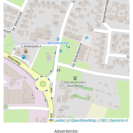
Leaflet
|
©
OpenStreetMap
|
CBS
|
OpenInfo.nl
Advertentie: