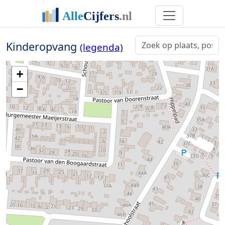
Kinderopvang
(legenda)
+
−