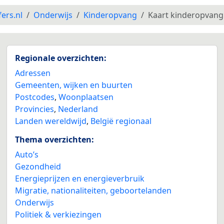
fers.nl
Onderwijs
Kinderopvang
Kaart kinderopvang
Regionale overzichten:
Adressen
Gemeenten, wijken en buurten
Postcodes
,
Woonplaatsen
Provincies
,
Nederland
Landen wereldwijd
,
België regionaal
Thema overzichten:
Auto’s
Gezondheid
Energieprijzen en energieverbruik
Migratie, nationaliteiten, geboortelanden
Onderwijs
Politiek & verkiezingen