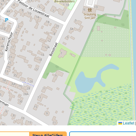
Leaflet
|