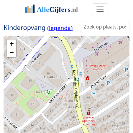
Kinderopvang
(legenda)
+
−