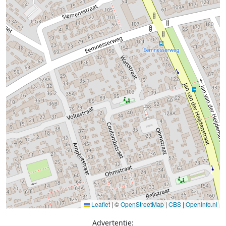
Leaflet
|
©
OpenStreetMap
|
CBS
|
OpenInfo.nl
Advertentie: