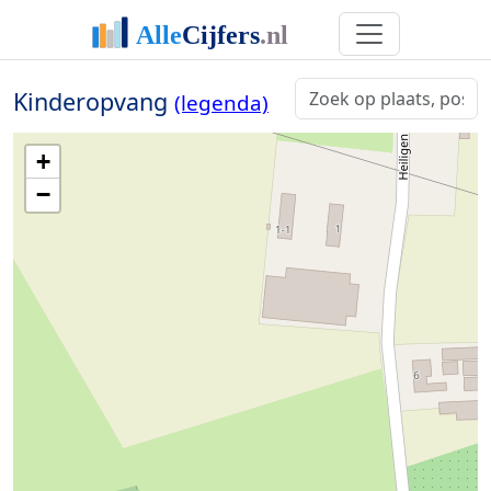
Kinderopvang
(legenda)
+
−