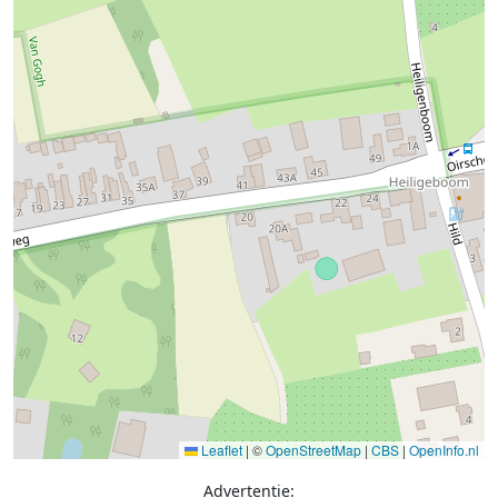
Leaflet
|
©
OpenStreetMap
|
CBS
|
OpenInfo.nl
Advertentie: