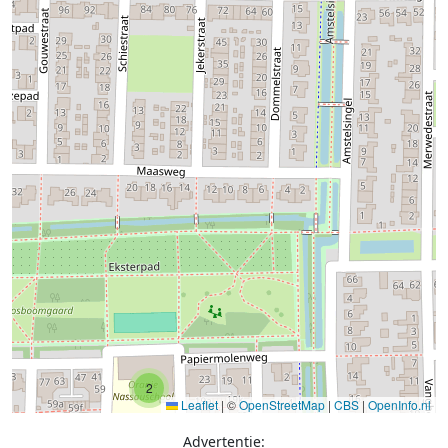
2
Leaflet
|
©
OpenStreetMap
|
CBS
|
OpenInfo.nl
Advertentie: