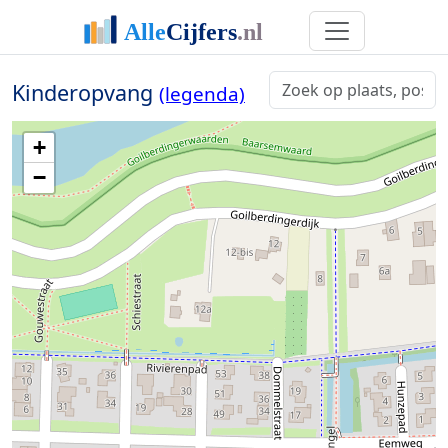
Kinderopvang
(legenda)
+
−