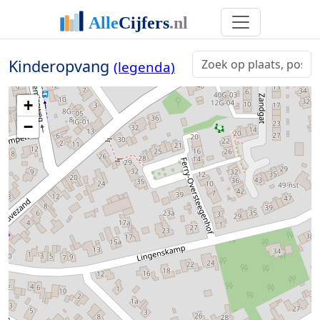
Kinderopvang
(legenda)
+
−