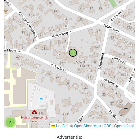
2
Leaflet
|
©
OpenStreetMap
|
CBS
|
OpenInfo.nl
Advertentie: