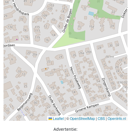
Leaflet
|
©
OpenStreetMap
|
CBS
|
OpenInfo.nl
Advertentie: