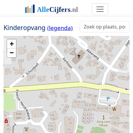
Kinderopvang
(legenda)
+
−