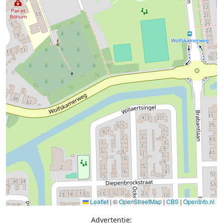
Leaflet
|
©
OpenStreetMap
|
CBS
|
OpenInfo.nl
Advertentie: