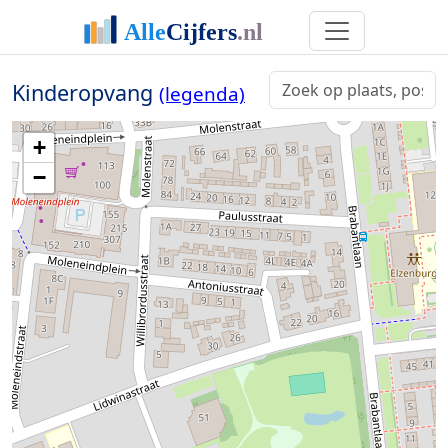
Kinderopvang
(legenda)
+
−