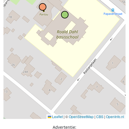
Leaflet
|
©
OpenStreetMap
|
CBS
|
OpenInfo.nl
Advertentie: