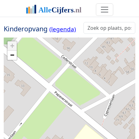
Kinderopvang
(legenda)
+
−