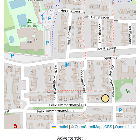
Leaflet
|
©
OpenStreetMap
|
CBS
|
OpenInfo.nl
Advertentie: