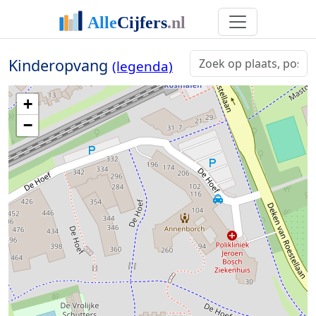
Kinderopvang
(legenda)
+
−