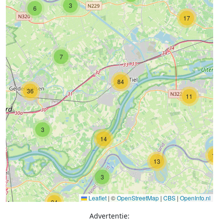
3
6
17
7
84
36
11
3
14
14
13
3
Leaflet
|
©
OpenStreetMap
|
CBS
|
OpenInfo.nl
24
Advertentie: