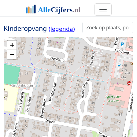
Kinderopvang
(legenda)
+
−