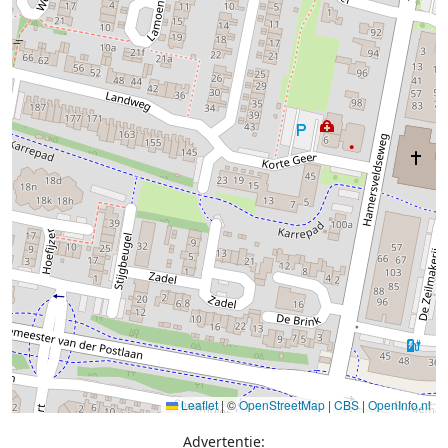
Leaflet
|
©
OpenStreetMap
|
CBS
|
OpenInfo.nl
Advertentie: