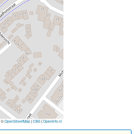
©
OpenStreetMap
|
CBS
|
OpenInfo.nl