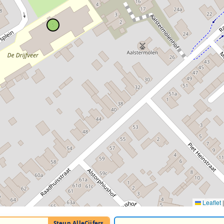
Leaflet
|