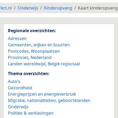
fers.nl
Onderwijs
Kinderopvang
Kaart kinderopvang
Regionale overzichten:
Adressen
Gemeenten, wijken en buurten
Postcodes
,
Woonplaatsen
Provincies
,
Nederland
Landen wereldwijd
,
België regionaal
Thema overzichten:
Auto’s
Gezondheid
Energieprijzen en energieverbruik
Migratie, nationaliteiten, geboortelanden
Onderwijs
Politiek & verkiezingen