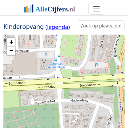
Kinderopvang
(legenda)
+
−