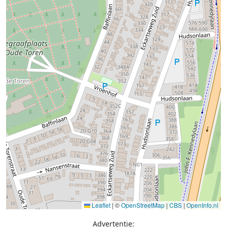
Leaflet
|
©
OpenStreetMap
|
CBS
|
OpenInfo.nl
Advertentie: