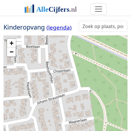
Kinderopvang
(legenda)
+
−