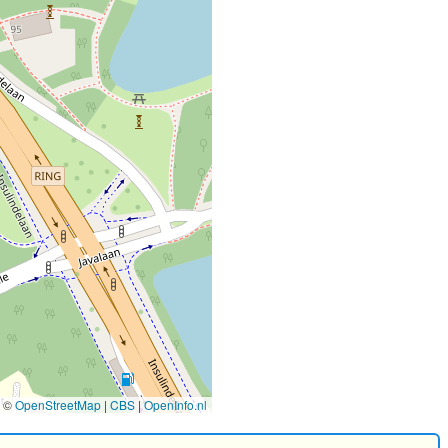
©
OpenStreetMap
|
CBS
|
OpenInfo.nl