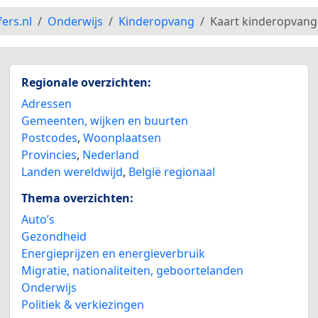
fers.nl
Onderwijs
Kinderopvang
Kaart kinderopvang
Regionale overzichten:
Adressen
Gemeenten, wijken en buurten
Postcodes
,
Woonplaatsen
Provincies
,
Nederland
Landen wereldwijd
,
België regionaal
Thema overzichten:
Auto’s
Gezondheid
Energieprijzen en energieverbruik
Migratie, nationaliteiten, geboortelanden
Onderwijs
Politiek & verkiezingen