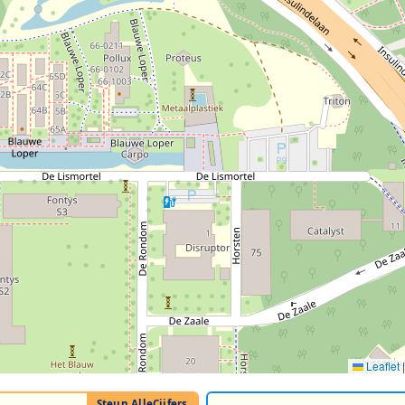
Leaflet
|