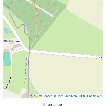
Leaflet
|
©
OpenStreetMap
|
CBS
|
OpenInfo.nl
Advertentie: