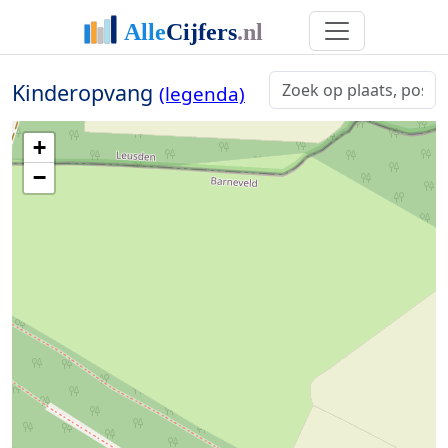
Kinderopvang
(legenda)
+
−