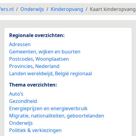
fers.nl
Onderwijs
Kinderopvang
Kaart kinderopvang
Regionale overzichten:
Adressen
Gemeenten, wijken en buurten
Postcodes
,
Woonplaatsen
Provincies
,
Nederland
Landen wereldwijd
,
België regionaal
Thema overzichten:
Auto’s
Gezondheid
Energieprijzen en energieverbruik
Migratie, nationaliteiten, geboortelanden
Onderwijs
Politiek & verkiezingen