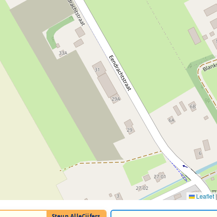
Leaflet
|