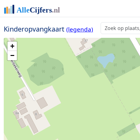
Kinderopvangkaart
(legenda)
+
−