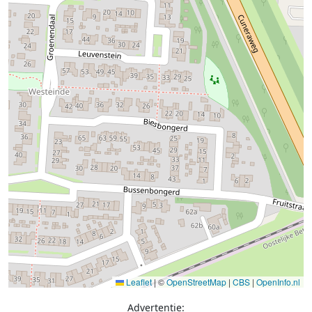
Leaflet
|
©
OpenStreetMap
|
CBS
|
OpenInfo.nl
Advertentie: