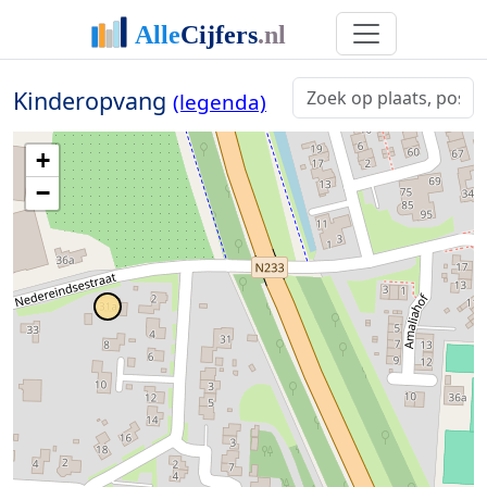
Kinderopvang
(legenda)
+
−