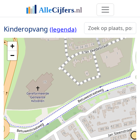
Kinderopvang
(legenda)
+
−