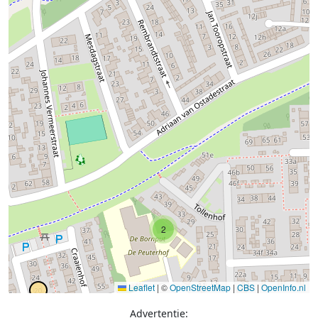
2
Leaflet
|
©
OpenStreetMap
|
CBS
|
OpenInfo.nl
Advertentie: