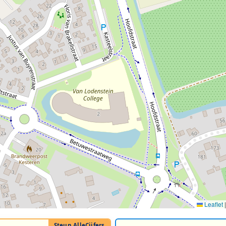
Leaflet
|