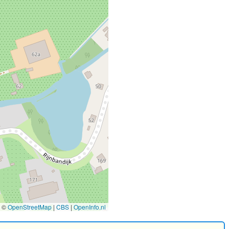
©
OpenStreetMap
|
CBS
|
OpenInfo.nl