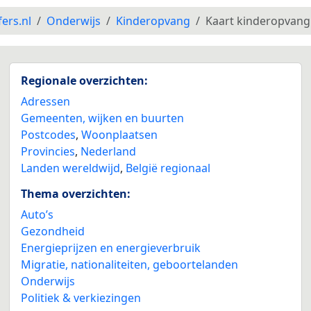
fers.nl
Onderwijs
Kinderopvang
Kaart kinderopvang
Regionale overzichten:
Adressen
Gemeenten, wijken en buurten
Postcodes
,
Woonplaatsen
Provincies
,
Nederland
Landen wereldwijd
,
België regionaal
Thema overzichten:
Auto’s
Gezondheid
Energieprijzen en energieverbruik
Migratie, nationaliteiten, geboortelanden
Onderwijs
Politiek & verkiezingen