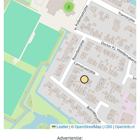
2
Leaflet
|
©
OpenStreetMap
|
CBS
|
OpenInfo.nl
Advertentie: