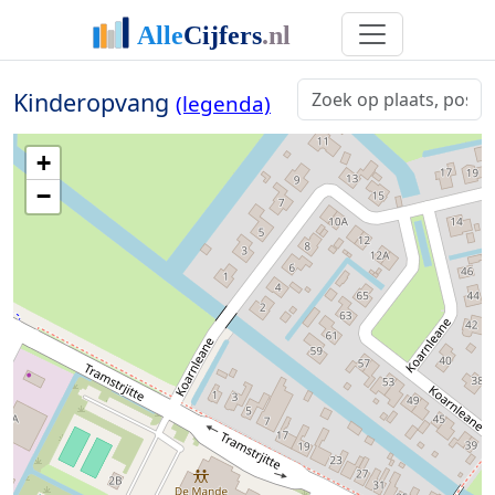
Kinderopvang
(legenda)
+
−