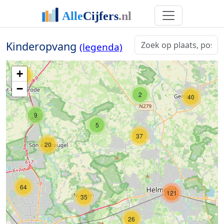
18
Kinderopvang
(legenda)
17
+
36
−
2
40
9
5
37
20
64
121
35
26