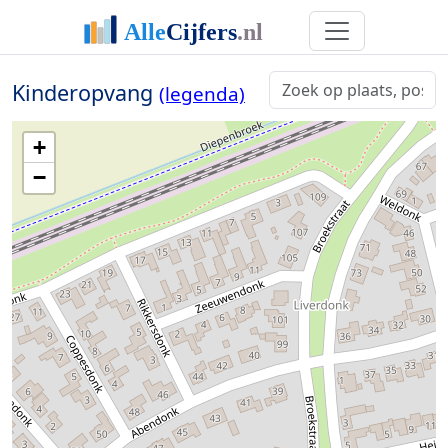
Kinderopvang
(legenda)
+
−