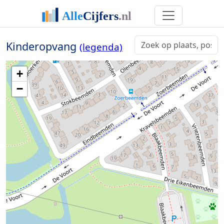
Kinderopvang
(legenda)
+
−