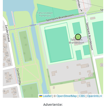
Leaflet
|
©
OpenStreetMap
|
CBS
|
OpenInfo.nl
Advertentie: