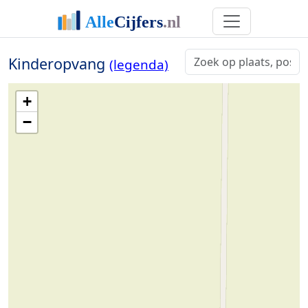
Kinderopvang
(legenda)
+
−