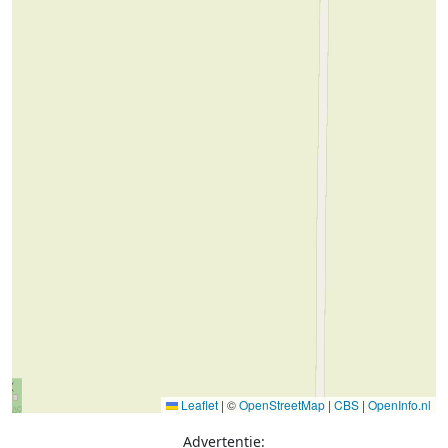
Leaflet
|
©
OpenStreetMap
|
CBS
|
OpenInfo.nl
Advertentie: