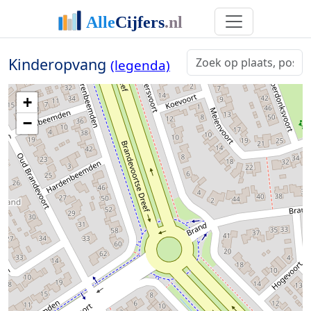
Kinderopvang
(legenda)
+
−