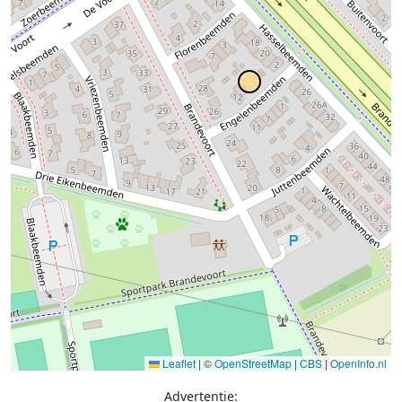
Leaflet
|
©
OpenStreetMap
|
CBS
|
OpenInfo.nl
Advertentie: