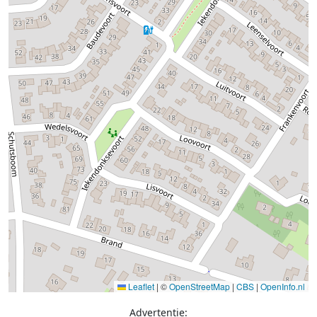
Leaflet
|
©
OpenStreetMap
|
CBS
|
OpenInfo.nl
Advertentie: