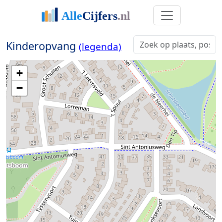
Kinderopvang
(legenda)
+
−